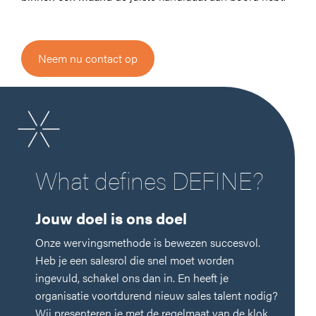
Naam
Neem nu contact op
Email
Telefoonnummer
What defines DEFINE?
Jouw doel is ons doel
Bedrijfsnaam
Onze wervingsmethode is bewezen succesvol.
Heb je een salesrol die snel moet worden
ingevuld, schakel ons dan in. En heeft je
organisatie voortdurend nieuw sales talent nodig?
Wij presenteren je met de regelmaat van de klok
Waar kunnen we je bij helpen?