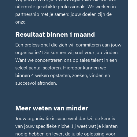
uitermate geschikte professionals. We werken in
Ik zoek een salesbaan
partnership met je samen: jouw doelen zijn de
Ik zoek salestalent
onze.
Resultaat binnen 1 maand
Verstuur
Een professional die zich wil commiteren aan jouw
Call me back by fax
organisatie? Die kunnen wij snel voor jou vinden.
Want we concentreren ons op sales talent in een
select aantal sectoren.
Hierdoor kunnen we
binnen 4 weken
opstarten, zoeken, vinden en
succesvol afronden.
Meer weten van minder
Jouw organisatie is succesvol dankzij de kennis
van jouw specifieke niche. Jij weet wat je klanten
nodig hebben en levert de juiste oplossing voor