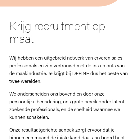
Krijg recruitment op
maat
Wij hebben een uitgebreid netwerk van ervaren sales
professionals en zijn vertrouwd met de ins en outs van
Op zoek naar
de maakindustrie. Je krijgt bij DEFINE dus het beste van
toptalent of ben
twee werelden.
je dat zelf?
We onderscheiden ons bovendien door onze
persoonlijke benadering, ons grote bereik onder latent
zoekende professionals, en de snelheid waarmee we
Sluiten
kunnen schakelen.
Laat hier je gegevens achter, dan nemen we
Onze resultaatgerichte aanpak zorgt ervoor dat je
snel contact met je op!
binnen een maand
de juiste kandidaat aan boord hebt.