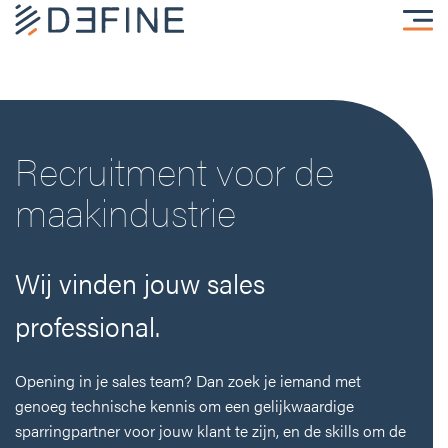
vacatures
ik zoek talent
Recruitment voor de
ik zoek een baan
maakindustrie
cases
sectoren
Wij vinden jouw sales
sectoren
werken bij
IT
over ons
professional.
zakelijke dienstverlening
contact
maakindustrie
Opening in je sales team? Dan zoek je iemand met
duurzaamheid
genoeg technische kennis om een gelijkwaardige
sparringpartner voor jouw klant te zijn, en de skills om de
automotive